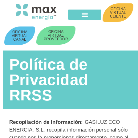
OFICINA
VIRTUAL
CLIENTE
Max Multiverso
OFICINA
OFICINA
VIRTUAL
VIRTUAL
PROVEEDOR
CANAL
Política de
Privacidad
RRSS
Recopilación de Información:
GASILUZ ECO
ENERCIA, S.L. recopila información personal sólo
cuando nos la proporcionas directamente, como al