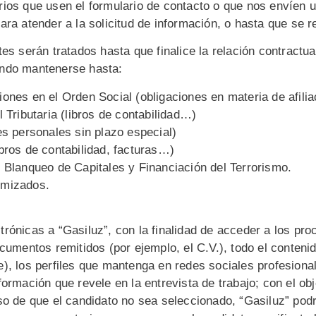
ios que usen el formulario de contacto o que nos envíen u
ara atender a la solicitud de información, o hasta que se 
es serán tratados hasta que finalice la relación contractu
endo mantenerse hasta:
ones en el Orden Social (obligaciones en materia de afiliac
 Tributaria (libros de contabilidad…)
es personales sin plazo especial)
bros de contabilidad, facturas…)
l Blanqueo de Capitales y Financiación del Terrorismo.
imizados.
rónicas a “Gasiluz”, con la finalidad de acceder a los pro
ocumentos remitidos (por ejemplo, el C.V.), todo el conten
), los perfiles que mantenga en redes sociales profesional
ormación que revele en la entrevista de trabajo; con el obj
aso de que el candidato no sea seleccionado, “Gasiluz” po